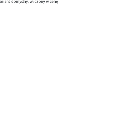
ariant domyślny, wliczony w cenę
egulamin
Informacje