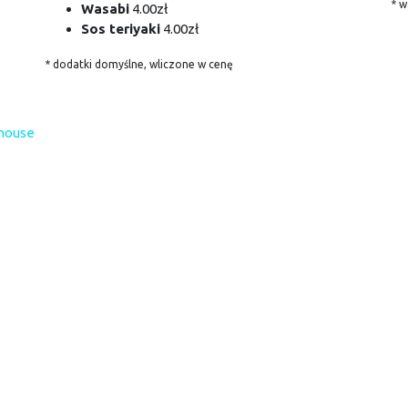
* w
Wasabi
4.00zł
Sos teriyaki
4.00zł
* dodatki domyślne, wliczone w cenę
 house
sushi house
R