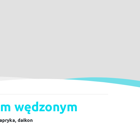
iem wędzonym
papryka, daikon