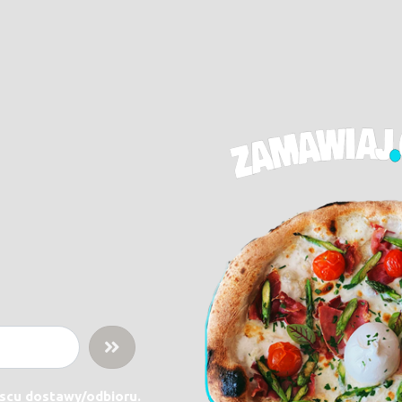
jscu dostawy/odbioru.