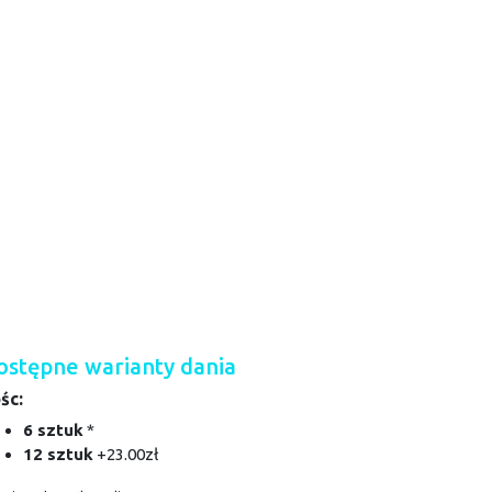
ostępne warianty dania
ośc:
6 sztuk
*
12 sztuk
+23.00zł