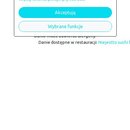
Akceptuję
Alergeny
Wybrane funkcje
Danie może zawierać alergeny: --
Danie dostępne w restauracji:
Niejestto sushi
Powrót do restauracji Niejestto 
Kontakt