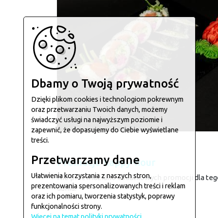
Dbamy o Twoją prywatność
Dzięki plikom cookies i technologiom pokrewnym
oraz przetwarzaniu Twoich danych, możemy
świadczyć usługi na najwyższym poziomie i
zapewnić, że dopasujemy do Ciebie wyświetlane
treści.
Przetwarzamy dane
Promocje happy-hour
Ułatwienia korzystania z naszych stron,
Nie przewidziano dodatkowych promocji dla teg
prezentowania spersonalizowanych treści i reklam
dania.
oraz ich pomiaru, tworzenia statystyk, poprawy
funkcjonalności strony.
Więcej na temat polityki prywatności.