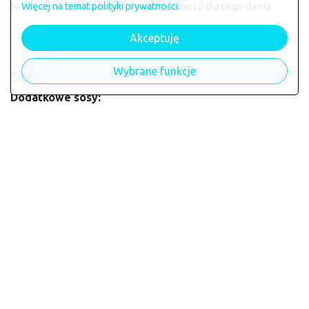
Nie przewidziano dodatkowych promocji dla tego dania.
Więcej na temat polityki prywatności.
Akceptuję
Wybrane funkcje
Dostępne dodatki do dania
Dodatkowe sosy:
Sos sojowy
4.00zł
Sos chili sriracha
4.00zł
Imbir
4.00zł
Wasabi
4.00zł
Sos teriyaki
4.00zł
* dodatki domyślne, wliczone w cenę
Dostępne warianty dania
To danie występuje w jednym wariancie.
Alergeny
Danie może zawierać alergeny: --