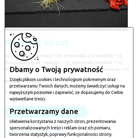
Maki set 60 szt
Hosomaki z łososiem *10, Hosomaki z krewetką *10,
Hosomaki serek - mango *10, Hosomaki yasashi *10,
Dbamy o Twoją prywatność
Hosomaki z ogórkiem *10, Hosomari serek-kurczak *10
Dzięki plikom cookies i technologiom pokrewnym oraz
Rozmiar: 60 szt
przetwarzaniu Twoich danych, możemy świadczyć usługi na
Kategoria:
Zestawy sushi
najwyższym poziomie i zapewnić, że dopasujemy do Ciebie
wyświetlane treści.
Przetwarzamy dane
Aby zamówić przejdź do listy dań
Ułatwienia korzystania z naszych stron, prezentowania
spersonalizowanych treści i reklam oraz ich pomiaru,
Promocje happy-hour
tworzenia statystyk, poprawy funkcjonalności strony.