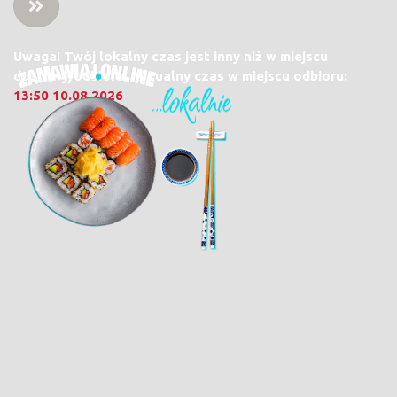
Uwaga! Twój lokalny czas jest inny niż w miejscu
dostawy/odbioru. Aktualny czas w miejscu odbioru:
13:50 10.08.2026