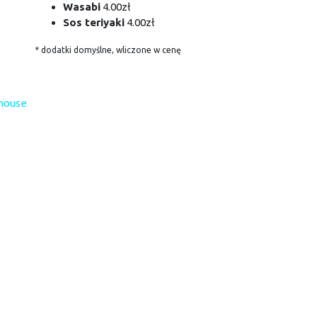
Wasabi
4.00zł
Sos teriyaki
4.00zł
* dodatki domyślne, wliczone w cenę
 house
sushi house
R