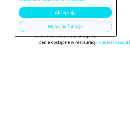
Akceptuję
Alergeny
Wybrane funkcje
Danie może zawierać alergeny: --
Danie dostępne w restauracji:
Niejestto sushi
Powrót do restauracji Niejestto 
Kontakt