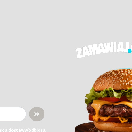
jscu dostawy/odbioru.