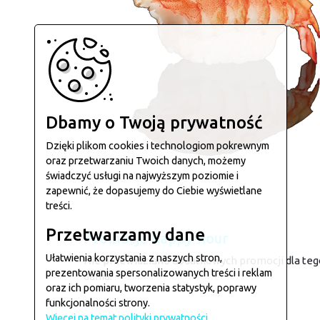
Dbamy o Twoją prywatność
Dzięki plikom cookies i technologiom pokrewnym
oraz przetwarzaniu Twoich danych, możemy
świadczyć usługi na najwyższym poziomie i
zapewnić, że dopasujemy do Ciebie wyświetlane
treści.
Przetwarzamy dane
Promocje happy-hour
Ułatwienia korzystania z naszych stron,
Nie przewidziano dodatkowych promocji dla teg
prezentowania spersonalizowanych treści i reklam
dania.
oraz ich pomiaru, tworzenia statystyk, poprawy
funkcjonalności strony.
Więcej na temat polityki prywatności.