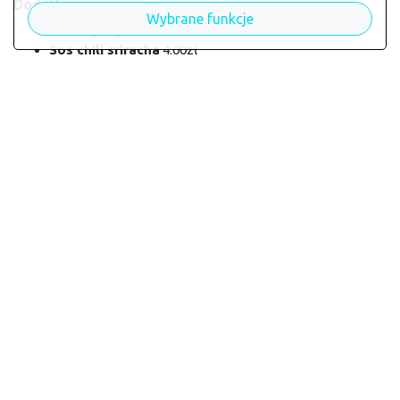
Dodatkowe sosy:
Wybrane funkcje
Sos sojowy
4.00zł
Sos chili sriracha
4.00zł
Imbir
4.00zł
Wasabi
4.00zł
Sos teriyaki
4.00zł
* dodatki domyślne, wliczone w cenę
Dostępne warianty dania
To danie występuje w jednym wariancie.
Alergeny
Danie może zawierać alergeny: --
Danie dostępne w restauracji:
Niejestto sushi house
Powrót do restauracji Niejestto sushi