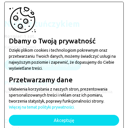
Nigiri z tuńczykiem
Rozmiar: 1 szt.
Dbamy o Twoją prywatność
Kategoria:
Nigiri
Dzięki plikom cookies i technologiom pokrewnym oraz
przetwarzaniu Twoich danych, możemy świadczyć usługi na
najwyższym poziomie i zapewnić, że dopasujemy do Ciebie
Aby zamówić przejdź do listy dań
wyświetlane treści.
Przetwarzamy dane
Promocje happy-hour
Ułatwienia korzystania z naszych stron, prezentowania
Nie przewidziano dodatkowych promocji dla tego dania.
spersonalizowanych treści i reklam oraz ich pomiaru,
tworzenia statystyk, poprawy funkcjonalności strony.
Więcej na temat polityki prywatności.
Akceptuję
Dostępne dodatki do dania