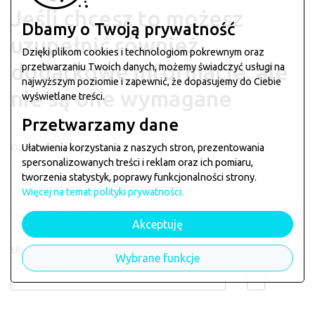
Jeśli chcesz to możesz
Dbamy o Twoją prywatność
uzupełnić również
Dzięki plikom cookies i technologiom pokrewnym oraz
dodatkowe informacje, ale
przetwarzaniu Twoich danych, możemy świadczyć usługi na
najwyższym poziomie i zapewnić, że dopasujemy do Ciebie
nie są one wymagane
wyświetlane treści.
Przetwarzamy dane
Opis restauracji
Ułatwienia korzystania z naszych stron, prezentowania
spersonalizowanych treści i reklam oraz ich pomiaru,
tworzenia statystyk, poprawy funkcjonalności strony.
Więcej na temat polityki prywatności.
Typ kuchni, krótki opis restauracji
Akceptuję
Ulica
Numer
Wybrane funkcje
Email