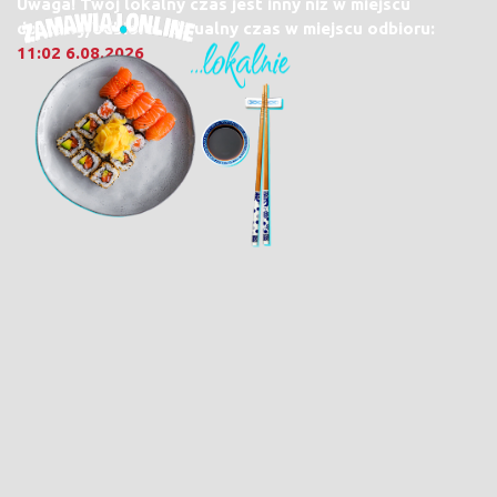
Uwaga! Twój lokalny czas jest inny niż w miejscu
dostawy/odbioru. Aktualny czas w miejscu odbioru:
11:02 6.08.2026