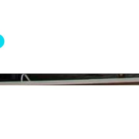
R
R
P