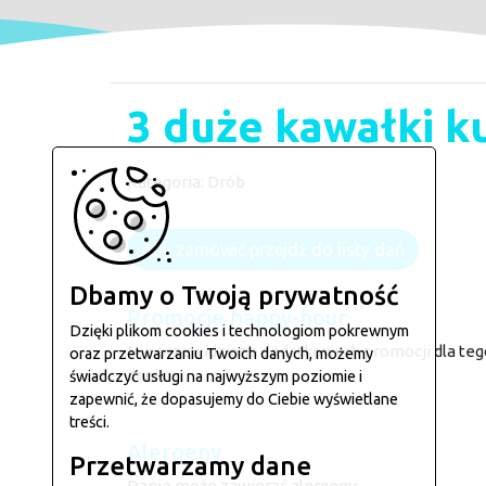
3 duże kawałki k
Kategoria:
Drób
Aby zamówić przejdź do listy dań
Dbamy o Twoją prywatność
Promocje happy-hour
Dzięki plikom cookies i technologiom pokrewnym
Nie przewidziano dodatkowych promocji dla teg
oraz przetwarzaniu Twoich danych, możemy
dania.
świadczyć usługi na najwyższym poziomie i
zapewnić, że dopasujemy do Ciebie wyświetlane
treści.
Alergeny
Przetwarzamy dane
Danie może zawierać alergeny: --