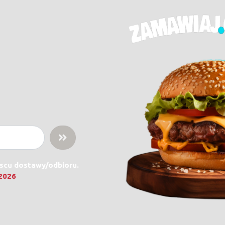
jscu dostawy/odbioru.
.2026