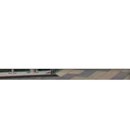
egulamin
Informacje
egulamin
Dla klientów
olityka prywatności
Dla restauracji
Dla dostawców