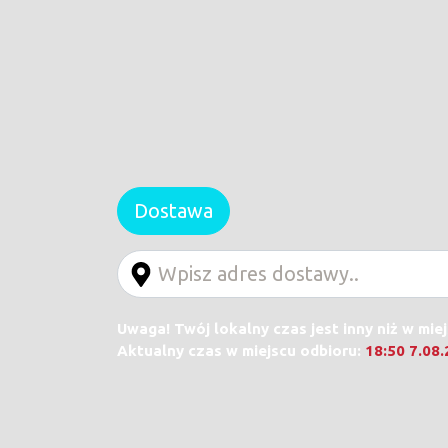
Dostawa
Uwaga! Twój lokalny czas jest inny niż w mie
Aktualny czas w miejscu odbioru:
18:50 7.08