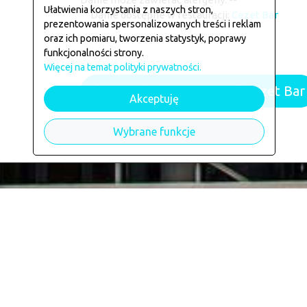
Ułatwienia korzystania z naszych stron,
Danie dostępne w restauracji:
Cezet Bar
prezentowania spersonalizowanych treści i reklam
oraz ich pomiaru, tworzenia statystyk, poprawy
funkcjonalności strony.
Więcej na temat polityki prywatności.
Powrót do restauracji Cezet Bar
Akceptuję
Wybrane funkcje
Kontakt
Co, jak i gdzie
Uwagi i sugestie
Kontakt