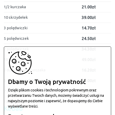
1/2 kurczaka
21.00zł
10 skrzydełek
39.00zł
3 polędwiczki
14.70zł
5 polędwiczek
24.50zł
7 polędwiczek
34.30zł
10 polędwiczek
49.00zł
3 duże kawałki kurczaka
16.20zł
Dbamy o Twoją prywatność
5 dużych kawałków kurczaka
27.00zł
Dzięki plikom cookies i technologiom pokrewnym oraz
7 dużych kawałków kurczaka
37.80zł
przetwarzaniu Twoich danych, możemy świadczyć usługi na
najwyższym poziomie i zapewnić, że dopasujemy do Ciebie
10 dużych kawałków kurczaka
54.00zł
wyświetlane treści.
Kebab