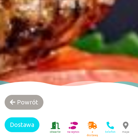
Powrót
Dostawa
otwarte
na wynos
z
telefon
mapa
dostawą