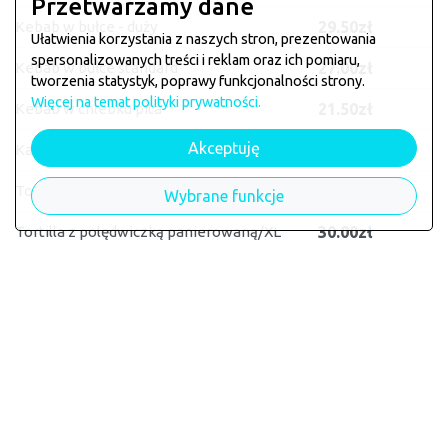
Przetwarzamy dane
Kebab w bułce - duży
29.50zł
Ułatwienia korzystania z naszych stron, prezentowania
spersonalizowanych treści i reklam oraz ich pomiaru,
Kebab w bułce standard
27.00zł
tworzenia statystyk, poprawy funkcjonalności strony.
Więcej na temat polityki prywatności.
Kebab w chlebku pita
21.50zł
Akceptuję
Kanapka kebab
21.00zł
Tortilla kebab/tortilla XL
27.00zł
Wybrane funkcje
Tortilla z polędwiczką panierowaną/XL
30.00zł
Tortilla z frytkami/XL
30.00zł
Hamburger/XL
22.00zł
Cheesburger/XL
22.50zł
Chickenburger MAX
22.50zł