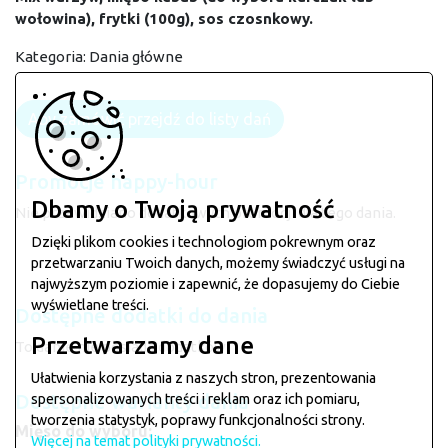
wołowina), frytki (100g), sos czosnkowy.
Kategoria:
Dania główne
Aby zamówić przejdź do listy dań
Promocje happy-hour
Dbamy o Twoją prywatność
Nie przewidziano dodatkowych promocji dla tego dania.
Dzięki plikom cookies i technologiom pokrewnym oraz
przetwarzaniu Twoich danych, możemy świadczyć usługi na
najwyższym poziomie i zapewnić, że dopasujemy do Ciebie
wyświetlane treści.
Dostępne dodatki do dania
Przetwarzamy dane
To danie nie posiada dodatków.
Ułatwienia korzystania z naszych stron, prezentowania
Dostępne warianty dania
spersonalizowanych treści i reklam oraz ich pomiaru,
tworzenia statystyk, poprawy funkcjonalności strony.
Mięso do wyboru:
Więcej na temat polityki prywatności.