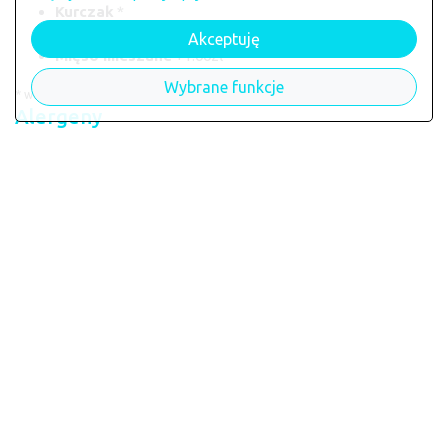
Kurczak
*
Wołowina
+2.00zł
Akceptuję
Mięso mieszane
+1.00zł
Wybrane funkcje
* wariant domyślny, wliczony w cenę
Alergeny
Danie może zawierać alergeny: --
Danie dostępne w restauracji:
Cezet Bar
Powrót do restauracji Cezet Bar