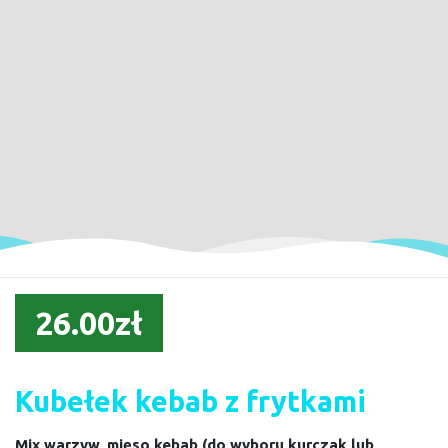
26.00zł
Kubełek kebab z frytkami
Mix warzyw, mięso kebab (do wyboru kurczak lub