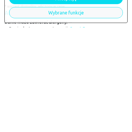
* wariant domyślny, wliczony w cenę
Alergeny
Wybrane funkcje
Danie może zawierać alergeny: --
Danie dostępne w restauracji:
Cezet Bar
Powrót do restauracji Cezet Bar
Kontakt
Co, jak i gdzie