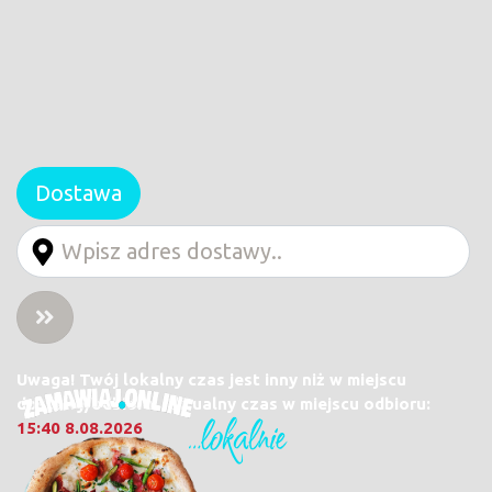
Dostawa
Uwaga! Twój lokalny czas jest inny niż w miejscu
dostawy/odbioru. Aktualny czas w miejscu odbioru:
15:40 8.08.2026