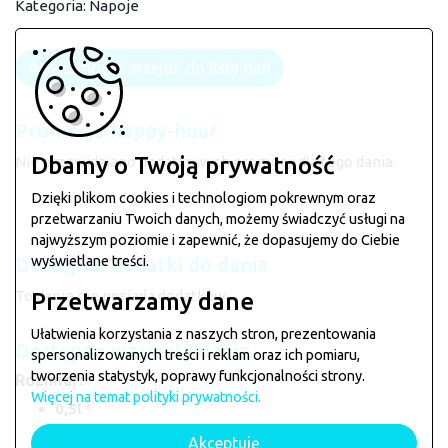
Kategoria:
Napoje
Aby zamówić przejdź do listy dań
Promocje happy-hour
Dbamy o Twoją prywatność
Nie przewidziano dodatkowych promocji dla tego dania.
Dzięki plikom cookies i technologiom pokrewnym oraz
przetwarzaniu Twoich danych, możemy świadczyć usługi na
najwyższym poziomie i zapewnić, że dopasujemy do Ciebie
wyświetlane treści.
Dostępne dodatki do dania
To danie nie posiada dodatków.
Przetwarzamy dane
Ułatwienia korzystania z naszych stron, prezentowania
Dostępne warianty dania
spersonalizowanych treści i reklam oraz ich pomiaru,
tworzenia statystyk, poprawy funkcjonalności strony.
Rozmiar:
Więcej na temat polityki prywatności.
0,5l
*
0,85l
+1.00zł
Akceptuję