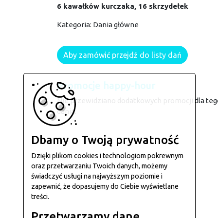
6 kawałków kurczaka, 16 skrzydełek
Kategoria:
Dania główne
Aby zamówić przejdź do listy dań
Promocje happy-hour
Nie przewidziano dodatkowych promocji dla teg
dania.
Dbamy o Twoją prywatność
Dzięki plikom cookies i technologiom pokrewnym
oraz przetwarzaniu Twoich danych, możemy
świadczyć usługi na najwyższym poziomie i
zapewnić, że dopasujemy do Ciebie wyświetlane
treści.
Przetwarzamy dane