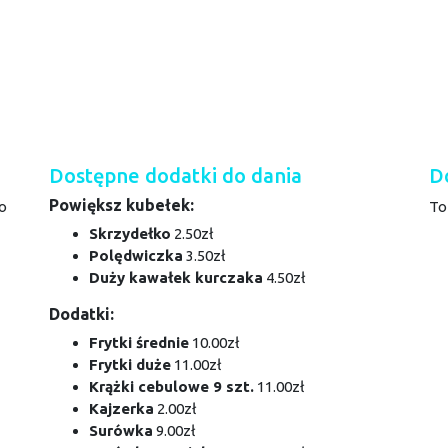
Dostępne dodatki do dania
D
Powiększ kubełek:
o
To
Skrzydełko
2.50zł
Polędwiczka
3.50zł
Duży kawałek kurczaka
4.50zł
Dodatki:
Frytki średnie
10.00zł
Frytki duże
11.00zł
Krążki cebulowe 9 szt.
11.00zł
Kajzerka
2.00zł
Surówka
9.00zł