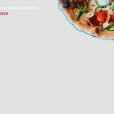
jscu dostawy/odbioru.
.2026