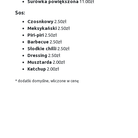
Surówka powiększona
11.00zł
Sos:
Czosnkowy
2.50zł
Meksykański
2.50zł
Piri-piri
2.50zł
Barbecue
2.50zł
Słodkie chilli
2.50zł
Dressing
2.50zł
Musztarda
2.00zł
Ketchup
2.00zł
* dodatki domyślne, wliczone w cenę