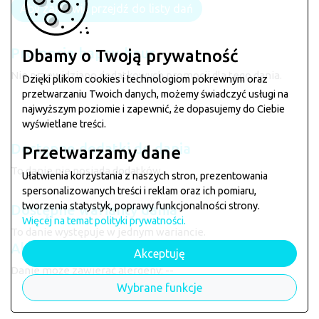
Aby zamówić przejdź do listy dań
Promocje happy-hour
Dbamy o Twoją prywatność
Nie przewidziano dodatkowych promocji dla tego dania.
Dzięki plikom cookies i technologiom pokrewnym oraz
przetwarzaniu Twoich danych, możemy świadczyć usługi na
najwyższym poziomie i zapewnić, że dopasujemy do Ciebie
wyświetlane treści.
Dostępne dodatki do dania
Przetwarzamy dane
To danie nie posiada dodatków.
Ułatwienia korzystania z naszych stron, prezentowania
spersonalizowanych treści i reklam oraz ich pomiaru,
tworzenia statystyk, poprawy funkcjonalności strony.
Dostępne warianty dania
Więcej na temat polityki prywatności.
To danie występuje w jednym wariancie.
Alergeny
Akceptuję
Danie może zawierać alergeny: --
Danie dostępne w restauracji:
Cezet Bar
Wybrane funkcje