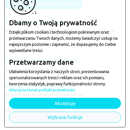
Aby zamówić przejdź do listy dań
Promocje happy-hour
Dbamy o Twoją prywatność
Nie przewidziano dodatkowych promocji dla tego dania.
Dzięki plikom cookies i technologiom pokrewnym oraz
przetwarzaniu Twoich danych, możemy świadczyć usługi na
najwyższym poziomie i zapewnić, że dopasujemy do Ciebie
wyświetlane treści.
Dostępne dodatki do dania
Przetwarzamy dane
To danie nie posiada dodatków.
Ułatwienia korzystania z naszych stron, prezentowania
spersonalizowanych treści i reklam oraz ich pomiaru,
tworzenia statystyk, poprawy funkcjonalności strony.
Dostępne warianty dania
Więcej na temat polityki prywatności.
To danie występuje w jednym wariancie.
Alergeny
Akceptuję
Danie może zawierać alergeny: --
Danie dostępne w restauracji:
Cezet Bar
Wybrane funkcje