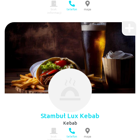
brak
telefon
mapa
informacji
Stambuł Lux Kebab
Kebab
brak
telefon
mapa