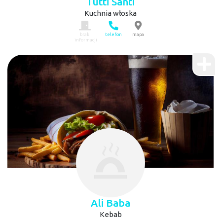
Tutti Santi
Kuchnia włoska
brak
telefon
mapa
informacji
Ali Baba
Kebab