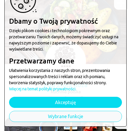
Dbamy o Twoją prywatność
Dzięki plikom cookies i technologiom pokrewnym oraz
przetwarzaniu Twoich danych, możemy świadczyć usługi na
najwyższym poziomie i zapewnić, że dopasujemy do Ciebie
wyświetlane treści.
Przetwarzamy dane
Ułatwienia korzystania z naszych stron, prezentowania
spersonalizowanych treści i reklam oraz ich pomiaru,
tworzenia statystyk, poprawy funkcjonalności strony.
Pod Złotą Róża
Więcej na temat polityki prywatności.
Kuchnia polska
Akceptuję
brak
telefon
mapa
informacji
Wybrane funkcje