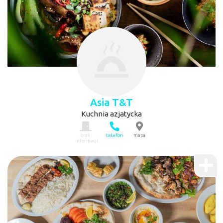
Asia T&T
Kuchnia azjatycka
brak
telefon
mapa
informacji