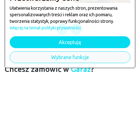
Ułatwienia korzystania z naszych stron, prezentowania
spersonalizowanych treści i reklam oraz ich pomiaru,
tworzenia statystyk, poprawy funkcjonalności strony.
Więcej na temat polityki prywatności.
Akceptuję
Wybrane funkcje
Chcesz zamówić w
Garaż
?
Jeśli chcesz zarezerwować stolik lub złożyć zamówienie
zagłosuj klikając na łapkę poniżej
chcę tu zamawiać
Licznik głosów:
223
Dane restauracji
Garaż
wymagają