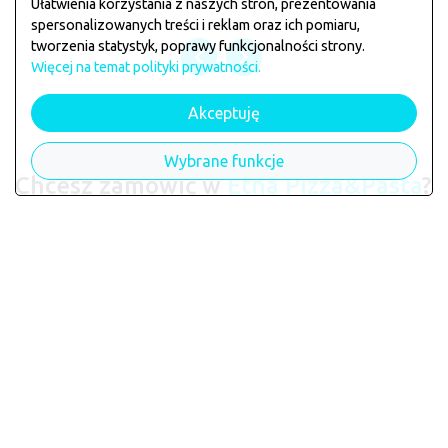
Ułatwienia korzystania z naszych stron, prezentowania
spersonalizowanych treści i reklam oraz ich pomiaru,
tworzenia statystyk, poprawy funkcjonalności strony.
Więcej na temat polityki prywatności.
Akceptuję
Wybrane funkcje
Chcesz zamówić w
Etna Pizza&Pasta
?
Jeśli chcesz zarezerwować stolik lub złożyć zamówienie
zagłosuj klikając na łapkę poniżej
chcę tu zamawiać
Licznik głosów:
35
Dane restauracji
Etna Pizza&Pasta
wymagają aktualizacji?