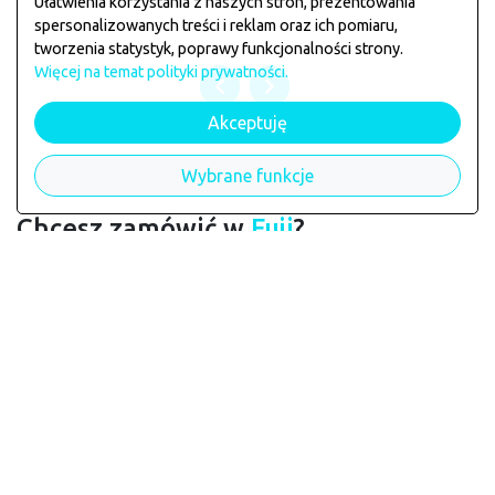
Ułatwienia korzystania z naszych stron, prezentowania
spersonalizowanych treści i reklam oraz ich pomiaru,
tworzenia statystyk, poprawy funkcjonalności strony.
Więcej na temat polityki prywatności.
Akceptuję
Wybrane funkcje
Chcesz zamówić w
Fuji
?
Jeśli chcesz zarezerwować stolik lub złożyć zamówienie
zagłosuj klikając na łapkę poniżej
chcę tu zamawiać
Licznik głosów:
28
Dane restauracji
Fuji
wymagają aktualizacji?