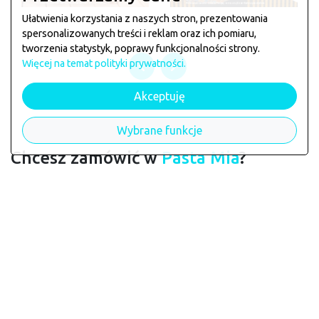
Ułatwienia korzystania z naszych stron, prezentowania
spersonalizowanych treści i reklam oraz ich pomiaru,
tworzenia statystyk, poprawy funkcjonalności strony.
Więcej na temat polityki prywatności.
Akceptuję
Wybrane funkcje
Chcesz zamówić w
Pasta Mia
?
Jeśli chcesz zarezerwować stolik lub złożyć zamówienie
zagłosuj klikając na łapkę poniżej
chcę tu zamawiać
Licznik głosów:
30
Dane restauracji
Pasta Mia
wymagają