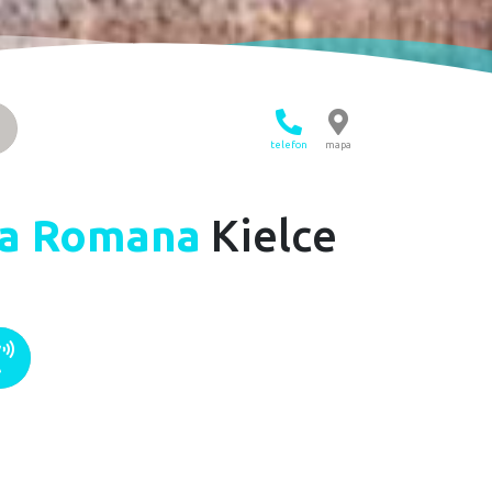
telefon
mapa
ia Romana
Kielce