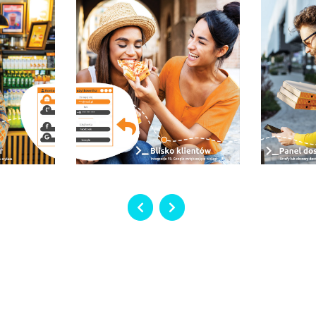
ia Romana
?
Restauracje w miej