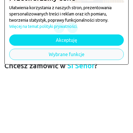
Ułatwienia korzystania z naszych stron, prezentowania
spersonalizowanych treści i reklam oraz ich pomiaru,
tworzenia statystyk, poprawy funkcjonalności strony.
Więcej na temat polityki prywatności.
Akceptuję
Wybrane funkcje
Chcesz zamówić w
Si Senor
?
Jeśli chcesz zarezerwować stolik lub złożyć zamówienie
zagłosuj klikając na łapkę poniżej
chcę tu zamawiać
Licznik głosów:
235
Dane restauracji
Si Senor
wymagają