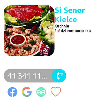
Si Senor
Kielce
Kuchnia
śródziemnomorska
41 341 11...