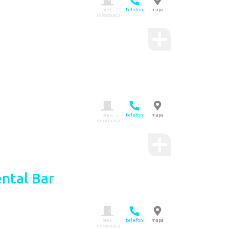
brak
telefon
mapa
informacji
brak
telefon
mapa
informacji
ntal Bar
brak
telefon
mapa
informacji