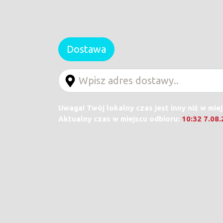
Dostawa
Uwaga! Twój lokalny czas jest inny niż w mie
Aktualny czas w miejscu odbioru:
10:32 7.08