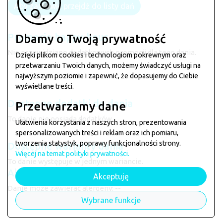
Aby zamówić przejdź do listy dań
Promocje happy-hour
Dbamy o Twoją prywatność
Nie przewidziano dodatkowych promocji dla tego dania.
Dzięki plikom cookies i technologiom pokrewnym oraz
przetwarzaniu Twoich danych, możemy świadczyć usługi na
najwyższym poziomie i zapewnić, że dopasujemy do Ciebie
wyświetlane treści.
Dostępne dodatki do dania
Przetwarzamy dane
To danie nie posiada dodatków.
Ułatwienia korzystania z naszych stron, prezentowania
spersonalizowanych treści i reklam oraz ich pomiaru,
tworzenia statystyk, poprawy funkcjonalności strony.
Dostępne warianty dania
Więcej na temat polityki prywatności.
To danie występuje w jednym wariancie.
Alergeny
Akceptuję
Danie może zawierać alergeny: --
Danie dostępne w restauracji:
Cezet Bar
Wybrane funkcje