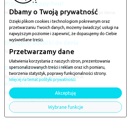
Promocje happy-hour
Dbamy o Twoją prywatność
Nie przewidziano dodatkowych promocji dla tego dania.
Dzięki plikom cookies i technologiom pokrewnym oraz
przetwarzaniu Twoich danych, możemy świadczyć usługi na
najwyższym poziomie i zapewnić, że dopasujemy do Ciebie
wyświetlane treści.
Dostępne dodatki do dania
Przetwarzamy dane
To danie nie posiada dodatków.
Ułatwienia korzystania z naszych stron, prezentowania
Dostępne warianty dania
spersonalizowanych treści i reklam oraz ich pomiaru,
tworzenia statystyk, poprawy funkcjonalności strony.
To danie występuje w jednym wariancie.
Więcej na temat polityki prywatności.
Alergeny
Danie może zawierać alergeny: --
Akceptuję
Danie dostępne w restauracji:
Cezet Bar
Wybrane funkcje