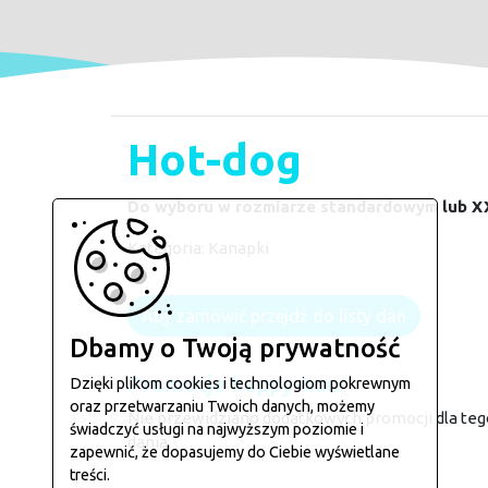
Hot-dog
Do wyboru w rozmiarze standardowym lub X
Kategoria:
Kanapki
Aby zamówić przejdź do listy dań
Dbamy o Twoją prywatność
Promocje happy-hour
Dzięki plikom cookies i technologiom pokrewnym
oraz przetwarzaniu Twoich danych, możemy
Nie przewidziano dodatkowych promocji dla teg
świadczyć usługi na najwyższym poziomie i
dania.
zapewnić, że dopasujemy do Ciebie wyświetlane
treści.