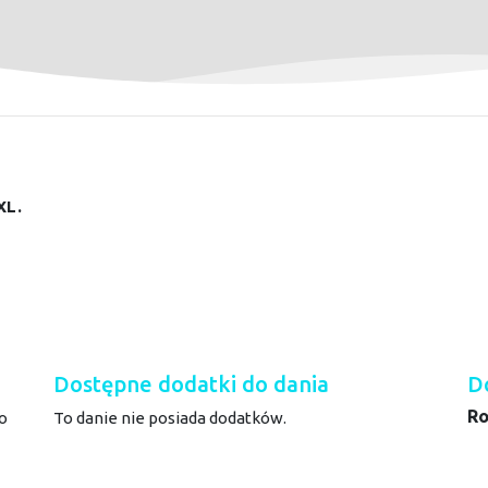
XL.
Dostępne dodatki do dania
D
Ro
o
To danie nie posiada dodatków.