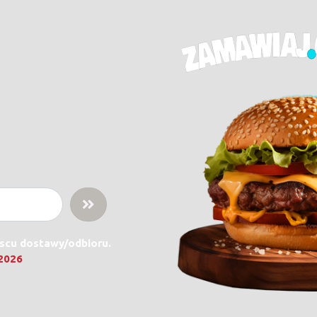
jscu dostawy/odbioru.
.2026