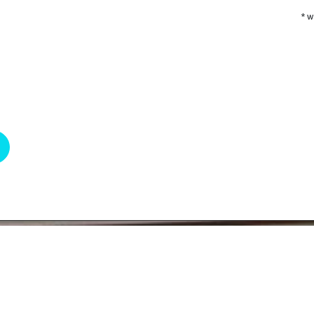
* w
R
R