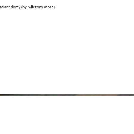
ariant domyślny, wliczony w cenę
egulamin
Informacje
egulamin
Dla klientów