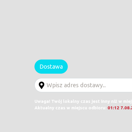
Dostawa
Uwaga! Twój lokalny czas jest inny niż w mie
Aktualny czas w miejscu odbioru:
01:12 7.08