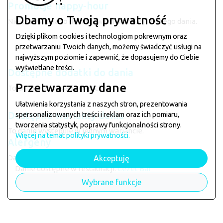
Promocje happy-hour
Dbamy o Twoją prywatność
Nie przewidziano dodatkowych promocji dla tego dania.
Dzięki plikom cookies i technologiom pokrewnym oraz
przetwarzaniu Twoich danych, możemy świadczyć usługi na
najwyższym poziomie i zapewnić, że dopasujemy do Ciebie
wyświetlane treści.
Dostępne dodatki do dania
Przetwarzamy dane
To danie nie posiada dodatków.
Ułatwienia korzystania z naszych stron, prezentowania
Dostępne warianty dania
spersonalizowanych treści i reklam oraz ich pomiaru,
tworzenia statystyk, poprawy funkcjonalności strony.
To danie występuje w jednym wariancie.
Więcej na temat polityki prywatności.
Alergeny
Danie może zawierać alergeny: --
Akceptuję
Danie dostępne w restauracji:
Cezet Bar
Wybrane funkcje