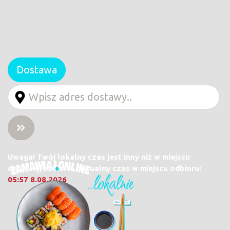
Dostawa
Uwaga! Twój lokalny czas jest inny niż w miejscu
dostawy/odbioru. Aktualny czas w miejscu odbioru:
05:57 8.08.2026