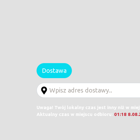
Dostawa
Uwaga! Twój lokalny czas jest inny niż w mie
Aktualny czas w miejscu odbioru:
01:18 8.08