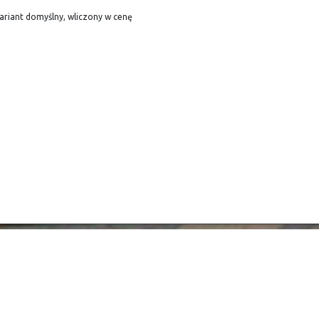
ariant domyślny, wliczony w cenę
egulamin
Informacje
egulamin
Dla klientów