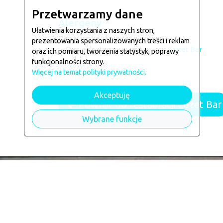
Przetwarzamy dane
Alergeny
Ułatwienia korzystania z naszych stron,
Danie może zawierać alergeny: --
prezentowania spersonalizowanych treści i reklam
Danie dostępne w restauracji:
Cezet Bar
oraz ich pomiaru, tworzenia statystyk, poprawy
funkcjonalności strony.
Więcej na temat polityki prywatności.
Akceptuję
Powrót do restauracji Cezet Bar
Wybrane funkcje
Kontakt
Co, jak i gdzie