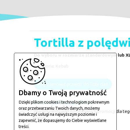
Tortilla z polęd
Do wyboru w rozmiarze standardowym lub X
Kategoria:
Kebab
Aby zamówić przejdź do listy dań
Dbamy o Twoją prywatność
Promocje happy-hour
Dzięki plikom cookies i technologiom pokrewnym
oraz przetwarzaniu Twoich danych, możemy
Nie przewidziano dodatkowych promocji dla teg
świadczyć usługi na najwyższym poziomie i
dania.
zapewnić, że dopasujemy do Ciebie wyświetlane
treści.