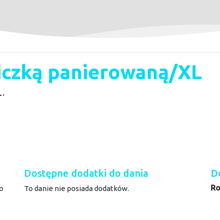
wiczką panierowaną/XL
L.
Dostępne dodatki do dania
D
Ro
o
To danie nie posiada dodatków.