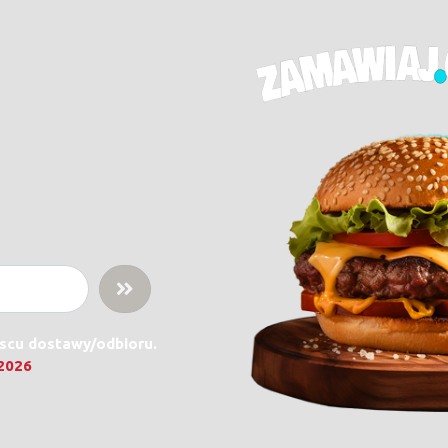
jscu dostawy/odbioru.
.2026