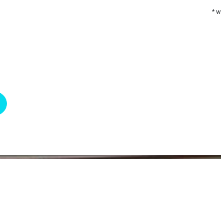
* w
R
R