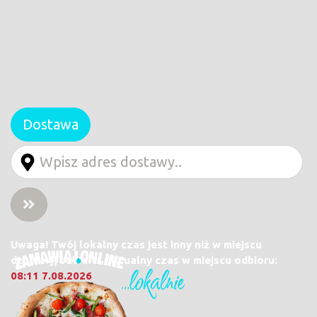
Dostawa
Uwaga! Twój lokalny czas jest inny niż w miejscu
dostawy/odbioru. Aktualny czas w miejscu odbioru:
08:11 7.08.2026