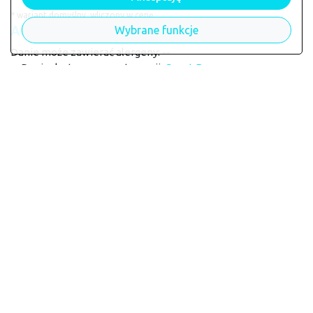
* wariant domyślny, wliczony w cenę
Alergeny
Wybrane funkcje
Danie może zawierać alergeny: --
Danie dostępne w restauracji:
Cezet Bar
Powrót do restauracji Cezet Bar
Kontakt
Co, jak i gdzie