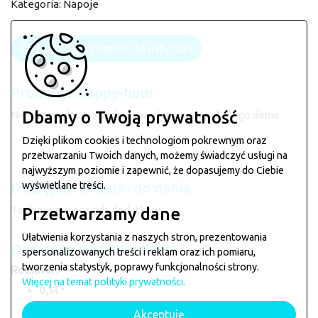
Kategoria:
Napoje
Aby zamówić przejdź do listy dań
Promocje happy-hour
Dbamy o Twoją prywatność
Nie przewidziano dodatkowych promocji dla tego dania.
Dzięki plikom cookies i technologiom pokrewnym oraz
przetwarzaniu Twoich danych, możemy świadczyć usługi na
najwyższym poziomie i zapewnić, że dopasujemy do Ciebie
wyświetlane treści.
Dostępne dodatki do dania
To danie nie posiada dodatków.
Przetwarzamy dane
Ułatwienia korzystania z naszych stron, prezentowania
Dostępne warianty dania
spersonalizowanych treści i reklam oraz ich pomiaru,
tworzenia statystyk, poprawy funkcjonalności strony.
Rozmiar:
Więcej na temat polityki prywatności.
0,5l
*
0,85l
+1.00zł
Akceptuję