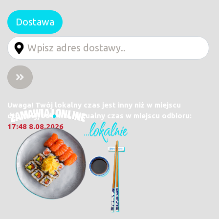
Dostawa
Uwaga! Twój lokalny czas jest inny niż w miejscu
dostawy/odbioru. Aktualny czas w miejscu odbioru:
17:48 8.08.2026