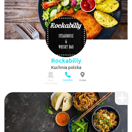
Rockabilly
Kuchnia polska
brak
telefon
mapa
informacji