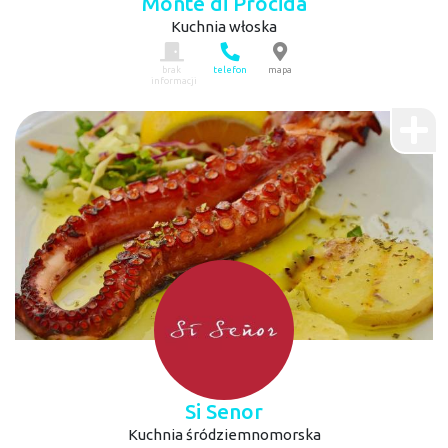
Monte di Procida
Kuchnia włoska
brak
telefon
mapa
informacji
Si Senor
Kuchnia śródziemnomorska